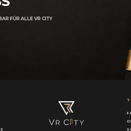
SS
AR FÜR ALLE VR CITY
T
F
O
IE
S