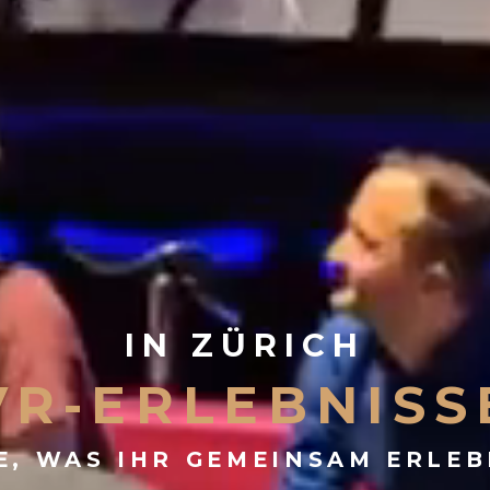
IN ZÜRICH
VR-ERLEBNISS
E, WAS IHR GEMEINSAM ERLE