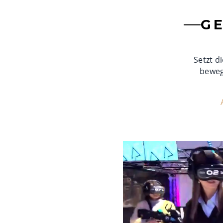
G
Setzt d
beweg